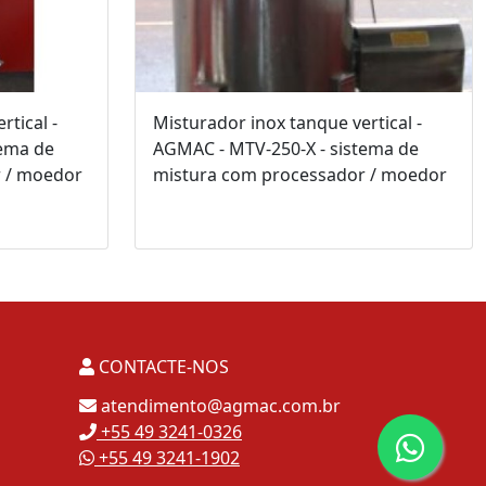
rtical -
Misturador inox tanque vertical -
tema de
AGMAC - MTV-250-X - sistema de
 / moedor
mistura com processador / moedor
CONTACTE-NOS
atendimento@agmac.com.br
+55 49 3241-0326
+55 49 3241-1902