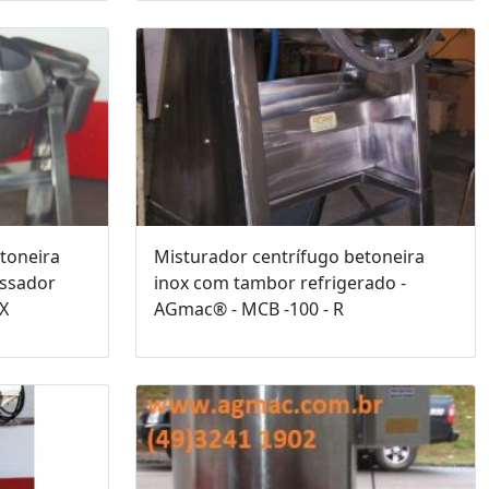
toneira
Misturador centrífugo betoneira
ssador
inox com tambor refrigerado -
IX
AGmac® - MCB -100 - R