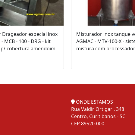
 Drageador especial inox
Misturador inox tanque ve
 - MCB - 100 - DRG - kit
AGMAC - MTV-100-X - sis
 p/ cobertura amendoim
mistura com processador
ONDE ESTAMOS
Rua Valdir Ortigari, 348
Centro, Curitibanos - SC
CEP 89520-000