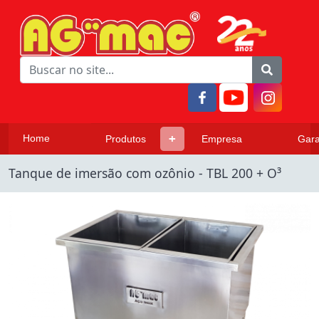
Home
Produtos
Empresa
Gara
Tanque de imersão com ozônio - TBL 200 + O³